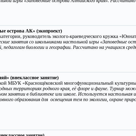
льной игры «Заповедные острова Алтайского края». Рассчитано 
ые острова АК» (экопроект)
й категории, руководитель эколого-краеведческого кружка «
ские занятия со школьниками настольной игры «Заповедные ост
й, педагогам биологии и географии. Рассчитано на учащихся сре
яй» (внеклассное занятие)
отекой МБУК «Краснощёковский многофункциональный культурн
одных территориях родного края, её флоре и фауне. Турнир мож
ном занятии в библиотеке или школе. Используется настольная 
ного образования для освещения тем по экологии, охране приро
неклассное занятие)