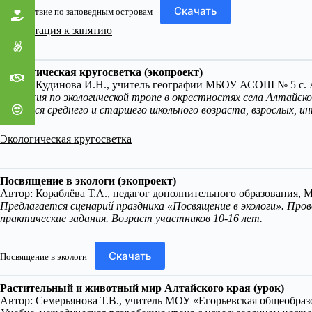
Скачать
Путешествие по заповедным островам
Презентация к занятию
Экологическая кругосветка (экопроект)
Автор: Кудинова И.Н., учитель географии МБОУ АСОШ № 5 с. А
Экскурсия по экологической тропе в окрестностях села Алтайск
учащихся среднего и старшего школьного возраста, взрослых, и
Экологическая кругосветка
Посвящение в экологи (экопроект)
Автор: Кораблёва Т.А., педагог дополнительного образования
Предлагается сценарий праздника «Посвящение в экологи». Про
практические задания. Возраст участников 10-16 лет.
Скачать
Посвящение в экологи
Растительный и животный мир Алтайского края (урок)
Автор: Семерьянова Т.В., учитель МОУ «Егорьевская общеобраз