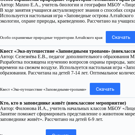
Автор: Махно Е.А., учитель биологии и географии МБОУ «Лице
В ходе занятия учащиеся актуализируют знания о способах сох
Используется настольная игра «Заповедные острова Алтайского
экологии, охране природы, краеведению. Рассчитано на учащихся
Скачать
Особо охраняемые природные территории Алтайского края
Квест «Эко-путешествие «Заповедными тропами» (внеклассн
Автор: Селезнёва Е.В., педагог дополнительного образования 
Разработка посвящена изучению вопросов охраны природы, запо
времени на свежем воздухе. Используется настольная игра «Зап
образования. Рассчитана на детей 7-14 лет. Оптимальное количес
Скачать
Квест «Эко-путешествие «Заповедными-тропами»
Кто, кто в заповеднике живёт (внеклассное мероприятие)
Автор: Филонова И.А., учитель начальных классов МБОУ «Лице
Занятие поможет сформировать представление о животном мире 
заповеднике живёт». Рассчитано на детей 6-9 лет.