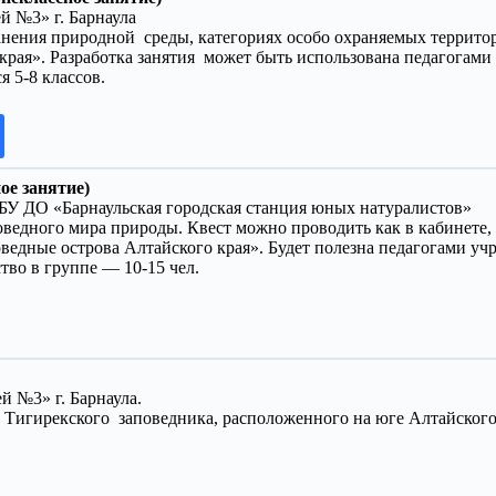
й №3» г. Барнаула
ранения природной среды, категориях особо охраняемых террит
 края». Разработка занятия может быть использована педагогам
 5-8 классов.
ое занятие)
МБУ ДО «Барнаульская городская станция юных натуралистов»
ведного мира природы. Квест можно проводить как в кабинете,
оведные острова Алтайского края». Будет полезна педагогами у
тво в группе — 10-15 чел.
й №3» г. Барнаула.
Тигирекского заповедника, расположенного на юге Алтайского к