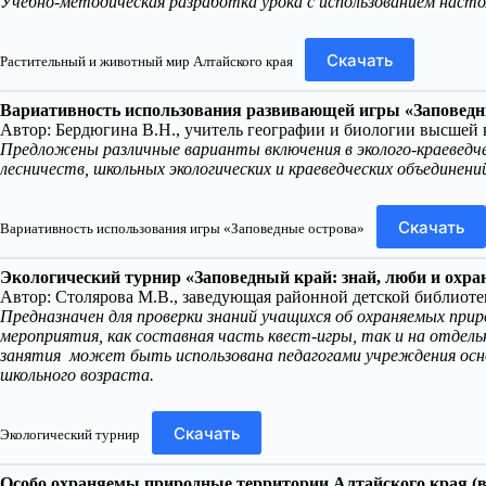
Учебно-методическая разработка урока с использованием насто
Скачать
Растительный и животный мир Алтайского края
Вариативность использования развивающей игры «Заповедн
Автор: Бердюгина В.Н., учитель географии и биологии высше
Предложены различные варианты включения в эколого-краеведче
лесничеств, школьных экологических и краеведческих объединени
Скачать
Вариативность использования игры «Заповедные острова»
Экологический турнир «Заповедный край: знай, люби и охран
Автор: Столярова М.В., заведующая районной детской библи
Предназначен для проверки знаний учащихся об охраняемых прир
мероприятия, как составная часть квест-игры, так и на отдель
занятия может быть использована педагогами учреждения основ
школьного возраста.
Скачать
Экологический турнир
Особо охраняемы природные территории Алтайского края (в