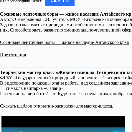
Скачать
Кто в заповеднике живет
Сосновые ленточные боры — живое наследие Алтайского кра
Автор: Семерьянова Т.В., учитель МОУ «Егорьевская общеобраз
Задачи: познакомить с природными особенностями ленточного б
них, Способствовать развитию эмоционально-чувственной сферы 
Сосновые ленточные боры — живое наследие Алтайского края
Презентация
Творческий мастер-класс «Живые символы Тигирекского за
ФГБУ «Государственный природный заповедник «Тигирекский»,
В видеоролике показаны этапы работы над созданием закладки-
— символа нацпарка «Салаир».
Рассчитан на детей от 7 лет. Будет полезен педагогам допобраз
Скачать шаблон открытки-раскраски
для мастер-класса.