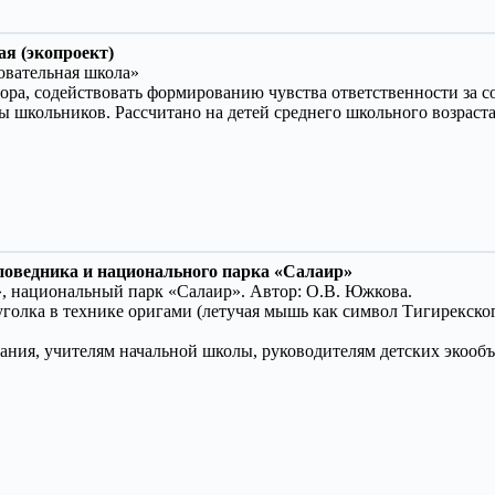
я (экопроект)
овательная школа»
ора, содействовать формированию чувства ответственности за с
школьников. Рассчитано на детей среднего школьного возраста 
поведника и национального парка «Салаир»
 национальный парк «Салаир». Автор: О.В. Южкова.
уголка в технике оригами (летучая мышь как символ Тигирекско
ования, учителям начальной школы, руководителям детских экооб