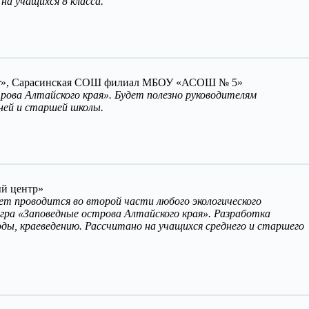
на учащихся 8 класса.
Юннат», Сарасинская СОШ филиал МБОУ «АСОШ № 5»
рова Алтайского края». Будет полезно руководителям
дней и старшей школы.
ый центр»
ет проводится во второй части любого экологического
игра «Заповедные острова Алтайского края». Разработка
ды, краеведению. Рассчитано на учащихся среднего и старшего