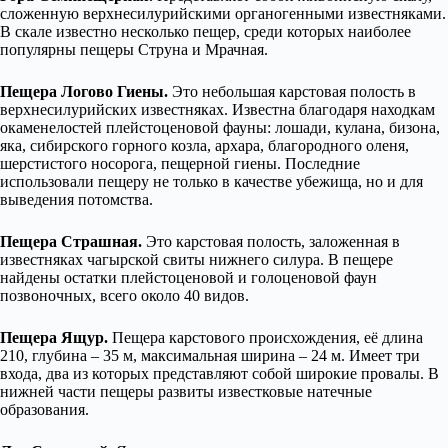
сложенную верхнесилурийскими органогенными известняками.
В скале известно несколько пещер, среди которых наиболее
популярны пещеры Струна и Мрачная.
Пещера Логово Гиены.
Это небольшая карстовая полость в
верхнесилурийских известняках. Известна благодаря находкам
окаменелостей плейстоценовой фауны: лошади, кулана, бизона,
яка, сибирского горного козла, архара, благородного оленя,
шерстистого носорога, пещерной гиены. Последние
использовали пещеру не только в качестве убежища, но и для
выведения потомства.
Пещера Страшная.
Это карстовая полость, заложенная в
известняках чагырской свиты нижнего силура. В пещере
найдены остатки плейстоценовой и голоценовой фаун
позвоночных, всего около 40 видов.
Пещера Ящур.
Пещера карстового происхождения, её длина
210, глубина – 35 м, максимальная ширина – 24 м. Имеет три
входа, два из которых представляют собой широкие провалы. В
нижней части пещеры развиты известковые натечные
образования.