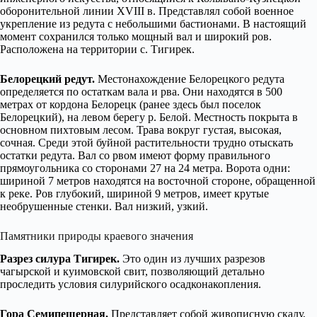
оборонительной линии XVIII в. Представлял собой военное
укрепление из редута с небольшими бастионами. В настоящий
момент сохранился только мощный вал и широкий ров.
Расположена на территории с. Тигирек.
Белорецкий редут.
Местонахождение Белорецкого редута
определяется по остаткам вала и рва. Они находятся в 500
метрах от кордона Белорецк (ранее здесь был поселок
Белорецкий), на левом берегу р. Белой. Местность покрыта в
основном пихтовым лесом. Трава вокруг густая, высокая,
сочная. Среди этой буйной растительности трудно отыскать
остатки редута. Вал со рвом имеют форму правильного
прямоугольника со сторонами 27 на 24 метра. Ворота одни:
шириной 7 метров находятся на восточной стороне, обращенной
к реке. Ров глубокий, шириной 9 метров, имеет крутые
необрушенные стенки. Вал низкий, узкий.
Памятники природы краевого значения
Разрез силура Тигирек.
Это один из лучших разрезов
чагырской и куимовской свит, позволяющий детально
проследить условия силурийского осадконакопления.
Гора Семипещерная.
Представляет собой живописную скалу,