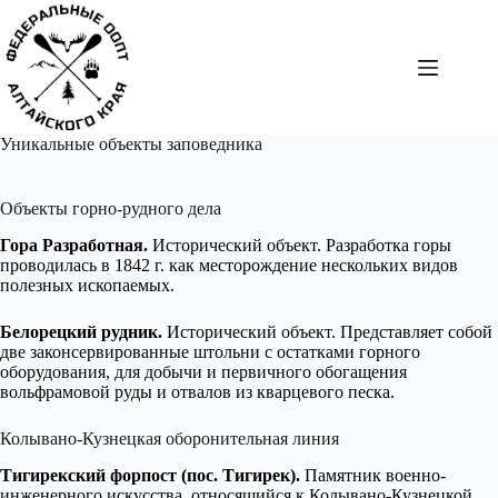
Перейти
к
сути
Уникальные объекты заповедника
Объекты горно-рудного дела
Гора Разработная.
Исторический объект. Разработка горы
проводилась в 1842 г. как месторождение нескольких видов
полезных ископаемых.
Белорецкий рудник.
Исторический объект. Представляет собой
две законсервированные штольни с остатками горного
оборудования, для добычи и первичного обогащения
вольфрамовой руды и отвалов из кварцевого песка.
Колывано-Кузнецкая оборонительная линия
Тигирекский форпост (пос. Тигирек).
Памятник военно-
инженерного искусства, относящийся к Колывано-Кузнецкой