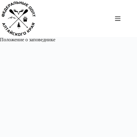
Перейти
к
сути
Положение о заповеднике