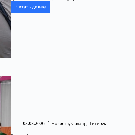
Читать далее
Салаирский
венок:
Новокаменка
встретила
245
лето
03.08.2026
Новости
,
Салаир
,
Тигирек