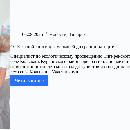
06.08.2026
Новости
,
Тигирек
От Красной книги для малышей до границ на карте
Специалист по экологическому просвещению Тигирекского
селе Колывань Курьинского района две разноплановые вст
от воспитанников детского сада до туристов из соседних ре
леса села Колывань. Участниками…
Читать далее
От
Красной
книги
для
малышей
до
границ
на
карте