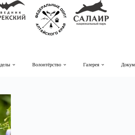
делы
Волонтёрство
Галерея
Докум