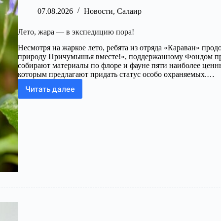
07.08.2026
Новости
,
Салаир
Лето, жара — в экспедицию пора!
Несмотря на жаркое лето, ребята из отряда «Караван» про
природу Причумышья вместе!», поддержанному Фондом пр
собирают материалы по флоре и фауне пяти наиболее це
которым предлагают придать статус особо охраняемых.…
Читать далее
Лето,
жара
—
в
экспедицию
пора!