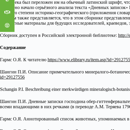
XVIII века был переложен им на обычный латинский шрифт, чтоб
положено начало серьёзного анализа текста «Дневных записок» Ш
какой-то степени историко-географического (приложения слова
важным также представляется, что в этом сборнике представлены
раритетные материалы для будущих исследователей, краеведов, 
Сборник доступен в Российской электронной библиотеке:
http:/
Содержание
Гармс О.Я. К читателю
https://www.elibrary.ru/item.asp?id=291275
Шангин П.И. Описание примечательного минералого-ботаническ
id=29127556
Schangin P.I. Beschreibung einer merkwürdigen mineralogisch-botani
Шангин П.И. Дневные записки господина обер-гиттенфервальте
всеми впадающими в них речками (в переводе А.М. Теряева 179
Гармс О.Я. Аннотированный список животных, упоминаемых в 