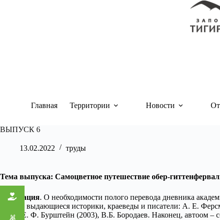
Перейти
к
сути
Главная
Территории
Новости
От
ВЫПУСК 6
13.02.2022
труды
Тема выпуска: Самоцветное путешествие обер-гиттенферваль
Аннотация
. О необходимости полого перевода дневника акаде
многие выдающиеся историки, краеведы и писатели: А. Е. Ферсман,
2011), Е. Ф. Бурштейн (2003), В.Б. Бородаев. Наконец, автоом 