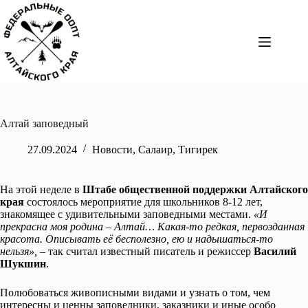
Перейти
к
сути
Алтай заповедный
27.09.2024
Новости
,
Салаир
,
Тигирек
На этой неделе в
Штабе общественной поддержки Алтайского
края
состоялось мероприятие для школьников 8-12 лет,
знакомящее с удивительными заповедными местами.
«И
прекрасна моя родина – Алтай… Какая-то редкая, первозданная
красота. Описывать её бесполезно, ею и надышаться-то
нельзя»,
– так считал известный писатель и режиссер
Василий
Шукшин
.
Полюбоваться живописными видами и узнать о том, чем
интересны и ценны заповедники, заказники и иные особо