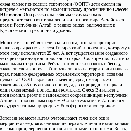
охраняемые природные территории (ООПТ) дети смогли на
встрече с методистом по экологическому просвещению
Олесей
Южковой
. Она рассказала ребятам о самых ярких
представителях растительного и животного мира Алтайского
края и Республики Алтай, о редких видах, включенных в
Красные книги различного уровня.
Многие из гостей встречи знали о том, что на территории
нашего края располагается Тигирекский заповедник, которому в
этом году исполняется 25 лет. А вот существование созданного
четыре года назад национального парка «Салаир» стало для них
маленьким открытием. Ребята активно включались в беседу,
задавали свои вопросы. Они узнали, что на территории нашего
края, помимо федеральных охраняемых территорий, созданы
целых 124 ООПТ краевого значения, среди которых 36
заказников, 85 памятников природы, два природных парка и
один охраняемый природный комплекс. Олеся Витальевна
познакомила ребят и с заповедной сокровищницей Республики
Алтай: национальным парком «Сайлюгемский» и Алтайским
государственным природным биосферным заповедником.
Заповедные места Алтая очаровывают течением рек и
мерцанием озёр, загадочными пещерами, живописными видами
высокогорий, черневой тайгой и степными просторами. Знать,