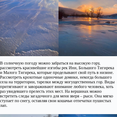
В солнечную погоду можно забраться на высокую гору,
рассмотреть красивейшие изгибы рек Ини, Большого Тигирека
и Малого Тигирека, которые проделывают свой путь в низине.
Рассмотреть крохотные одиночные домики, некогда большого
села на территории, тарелки между могущественных гор. Виды
притягивают и завораживают внимание любого человека, хоть
раз увидевшего прелесть этих мест. На вершинах можно
встретить следы загадочного для меня зверя – рыси. Она мягко
ступает по снегу, оставляя свои кошачьи отпечатки пушистых
лап.