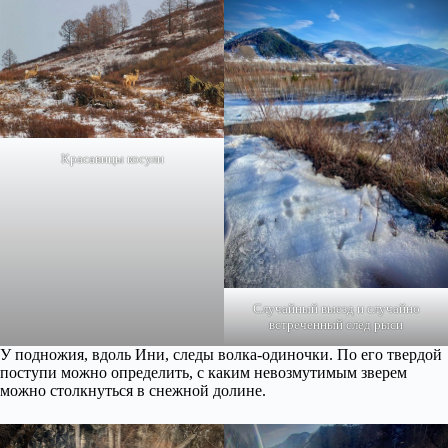
Красавицы косули
Случайный выезд и случайно
встреченный след рыси
У подножия, вдоль Ини, следы волка-одиночки. По его твердой
поступи можно определить, с каким невозмутимым зверем
можно столкнуться в снежной долине.