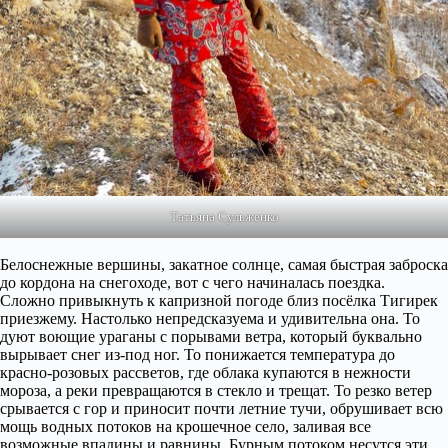
Татьяна Сульженко
Белоснежные вершины, закатное солнце, самая быстрая заброска
до кордона на снегоходе, вот с чего начиналась поездка.
Сложно привыкнуть к капризной погоде близ посёлка Тигирек
приезжему. Настолько непредсказуема и удивительна она. То
дуют воющие ураганы с порывами ветра, который буквально
вырывает снег из-под ног. То понижается температура до
красно-розовых рассветов, где облака купаются в нежности
мороза, а реки превращаются в стекло и трещат. То резко ветер
срывается с гор и приносит почти летние тучи, обрушивает всю
мощь водных потоков на крошечное село, заливая все
возможные впадины и равнины. Бурным потоком несутся эти