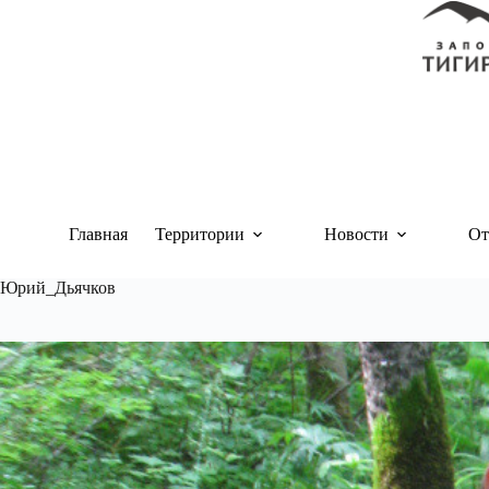
Перейти
к
сути
Главная
Территории
Новости
От
Юрий_Дьячков