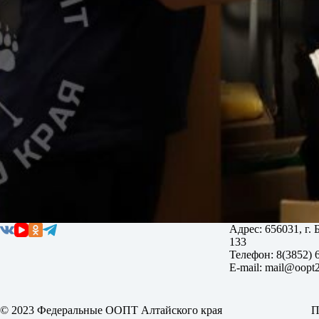
Адрес: 656031, г.
133
Телефон: 8(3852) 
E-mail: mail@oopt2
© 2023 Федеральные ООПТ Алтайского края
П