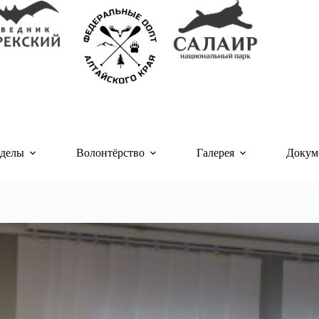
делы
Волонтёрство
Галерея
Докум