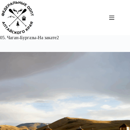
Перейти
к
сути
05. Чаган-Бургазы-На закате2