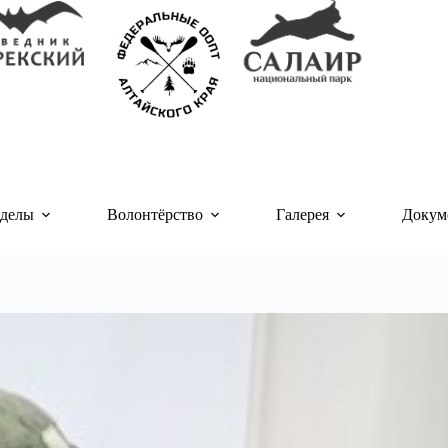
делы
Волонтёрство
Галерея
Докум