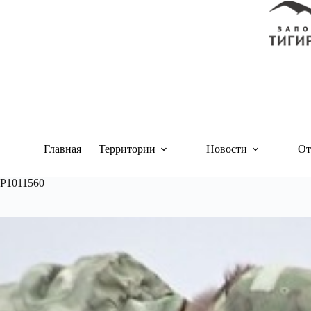
Перейти
к
сути
Главная
Территории
Новости
От
P1011560