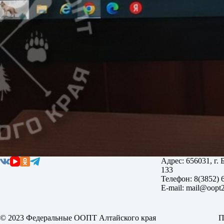
Адрес: 656031, г.
133
Телефон: 8(3852) 
E-mail: mail@oopt2
© 2023 Федеральные ООПТ Алтайского края
П