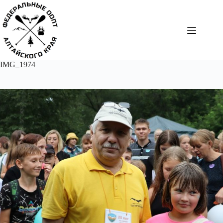
Перейти
к
сути
IMG_1974