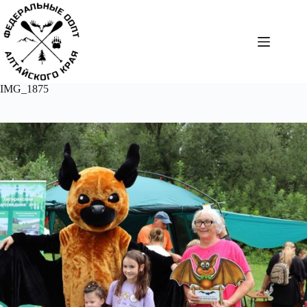
Перейти
к
сути
IMG_1875