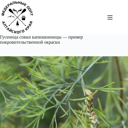
Перейти
к
сути
Гусеница совки капюшонницы — пример
покровительственной окраски